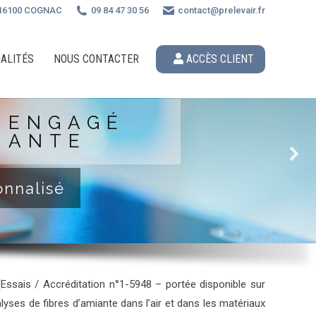
n 16100 COGNAC
09 84 47 30 56
contact@prelevair.fr
ALITÉS
NOUS CONTACTER
ACCÈS CLIENT
E ENGAGÉ
IANTE
onnalisé
(Essais / Accréditation n°1-5948 – portée disponible sur
lyses de fibres d’amiante dans l’air et dans les matériaux